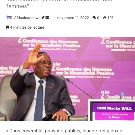
femmes"
Africaleadnews
S
E
novembre 11, 2022
0
197
u
n
4 minutes de lecture
i
v
v
o
r
y
e
e
s
r
u
u
r
n
T
c
w
o
i
u
t
r
t
r
e
i
r
e
« Tous ensemble, pouvoirs publics, leaders religieux et
l