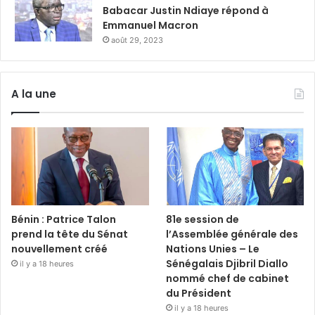
Babacar Justin Ndiaye répond à
Emmanuel Macron
août 29, 2023
A la une
Bénin : Patrice Talon
81e session de
prend la tête du Sénat
l’Assemblée générale des
nouvellement créé
Nations Unies – Le
Sénégalais Djibril Diallo
il y a 18 heures
nommé chef de cabinet
du Président
il y a 18 heures