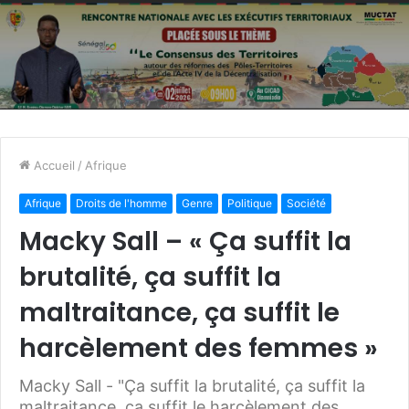
Accueil
/
Afrique
Afrique
Droits de l'homme
Genre
Politique
Société
Macky Sall – « Ça suffit la
brutalité, ça suffit la
maltraitance, ça suffit le
harcèlement des femmes »
Macky Sall - "Ça suffit la brutalité, ça suffit la
maltraitance, ça suffit le harcèlement des