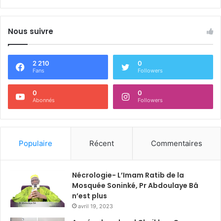
Nous suivre
2 210
0
Fans
Followers
0
0
Abonnés
Followers
Populaire
Récent
Commentaires
Nécrologie- L’Imam Ratib de la
Mosquée Soninké, Pr Abdoulaye Bâ
n’est plus
avril 19, 2023