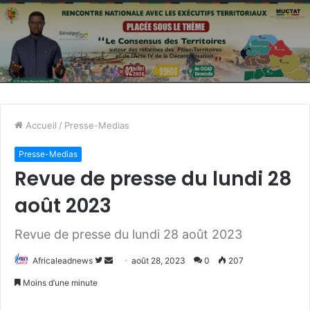
Accueil
/
Presse-Medias
Presse-Medias
Revue de presse du lundi 28
août 2023
Revue de presse du lundi 28 août 2023
Africaleadnews
S
E
août 28, 2023
0
207
u
n
Moins d’une minute
i
v