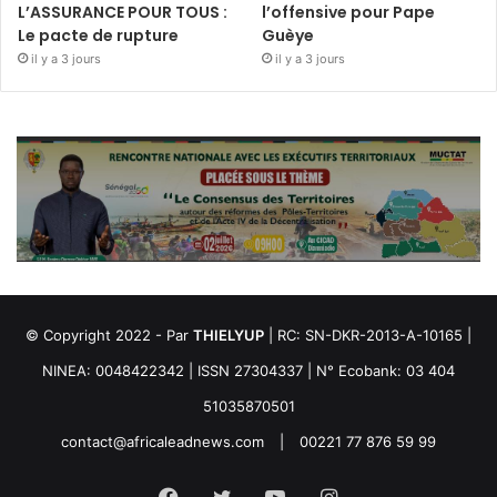
L’ASSURANCE POUR TOUS :
l’offensive pour Pape
Le pacte de rupture
Guèye
il y a 3 jours
il y a 3 jours
© Copyright 2022 - Par
THIELYUP
| RC: SN-DKR-2013-A-10165 |
NINEA: 0048422342 | ISSN 27304337 | N° Ecobank: 03 404
51035870501
contact@africaleadnews.com
|
00221 77 876 59 99
Facebook
Twitter
YouTube
Instagram