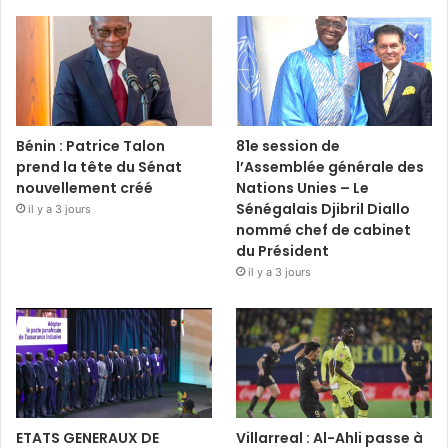
Bénin : Patrice Talon
81e session de
prend la tête du Sénat
l’Assemblée générale des
nouvellement créé
Nations Unies – Le
Sénégalais Djibril Diallo
il y a 3 jours
nommé chef de cabinet
du Président
il y a 3 jours
ETATS GENERAUX DE
Villarreal : Al-Ahli passe à