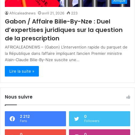
Afrique
Africaleadnews
avril 21, 2026
223
Gabon / Affaire Bilie-By-Nze : Duel
d’expertises juridiques sur la question
de la prescription
AFRICALEADNEWS – (Gabon) L’intervention rapide du parquet de
la République dans l’affaire impliquant l’ancien Premier ministre
Alain-Claude Bilie-By-Nze suscite une…
Lire la suite »
Nous suivre
2 212
0
Fans
Followers
0
0