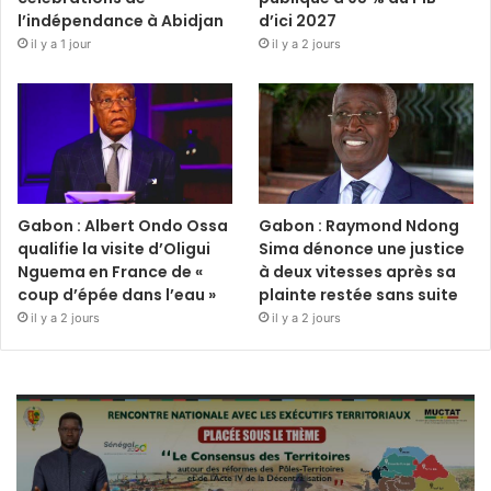
l’indépendance à Abidjan
d’ici 2027
il y a 1 jour
il y a 2 jours
Gabon : Albert Ondo Ossa
Gabon : Raymond Ndong
qualifie la visite d’Oligui
Sima dénonce une justice
Nguema en France de «
à deux vitesses après sa
coup d’épée dans l’eau »
plainte restée sans suite
il y a 2 jours
il y a 2 jours