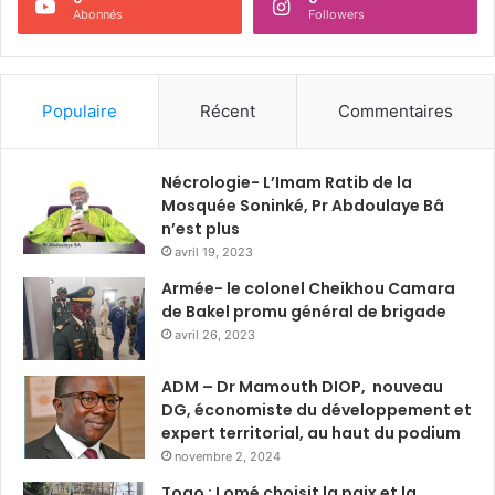
Abonnés
Followers
Populaire
Récent
Commentaires
Nécrologie- L’Imam Ratib de la
Mosquée Soninké, Pr Abdoulaye Bâ
n’est plus
avril 19, 2023
Armée- le colonel Cheikhou Camara
de Bakel promu général de brigade
avril 26, 2023
ADM – Dr Mamouth DIOP, nouveau
DG, économiste du développement et
expert territorial, au haut du podium
novembre 2, 2024
Togo : Lomé choisit la paix et la