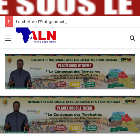
Le chef de l’État gabonais invité d’honneur aux célébrations de l’indépendance à Abidjan
Menu
R