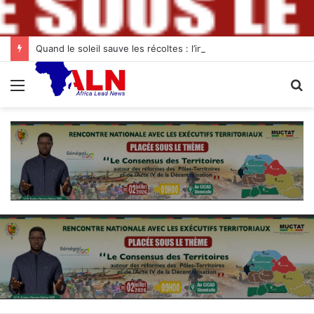
Quand le soleil sauve les récoltes : l’innovation des chambres froides solaires à Diogo
Menu
R