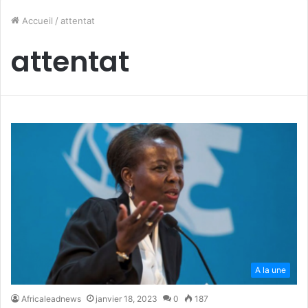
Accueil
/
attentat
attentat
A la une
Africaleadnews
janvier 18, 2023
0
187