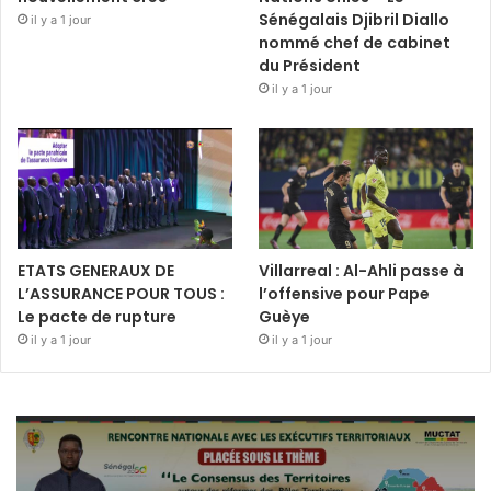
Sénégalais Djibril Diallo
il y a 1 jour
nommé chef de cabinet
du Président
il y a 1 jour
ETATS GENERAUX DE
Villarreal : Al-Ahli passe à
L’ASSURANCE POUR TOUS :
l’offensive pour Pape
Le pacte de rupture
Guèye
il y a 1 jour
il y a 1 jour