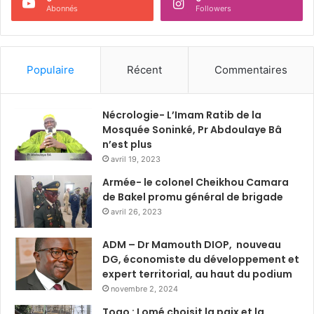
Abonnés
Followers
Populaire
Récent
Commentaires
Nécrologie- L’Imam Ratib de la
Mosquée Soninké, Pr Abdoulaye Bâ
n’est plus
avril 19, 2023
Armée- le colonel Cheikhou Camara
de Bakel promu général de brigade
avril 26, 2023
ADM – Dr Mamouth DIOP, nouveau
DG, économiste du développement et
expert territorial, au haut du podium
novembre 2, 2024
Togo : Lomé choisit la paix et la