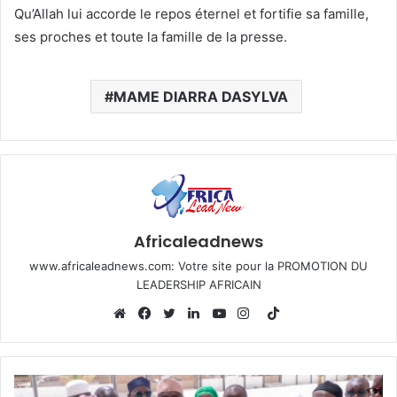
Qu’Allah lui accorde le repos éternel et fortifie sa famille,
ses proches et toute la famille de la presse.
MAME DIARRA DASYLVA
Africaleadnews
www.africaleadnews.com: Votre site pour la PROMOTION DU
LEADERSHIP AFRICAIN
T
i
W
F
T
L
Y
I
k
e
a
w
i
o
n
T
b
c
i
n
u
s