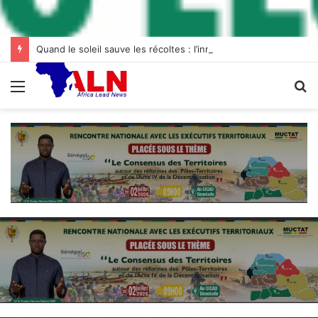
Quand le soleil sauve les récoltes : l’innovation des chambres froides solaires à Diogo
Menu
R