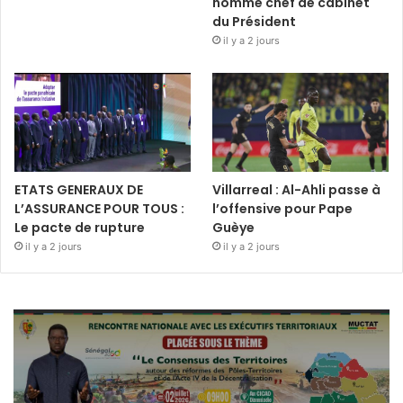
nommé chef de cabinet
du Président
il y a 2 jours
ETATS GENERAUX DE
Villarreal : Al-Ahli passe à
L’ASSURANCE POUR TOUS :
l’offensive pour Pape
Le pacte de rupture
Guèye
il y a 2 jours
il y a 2 jours