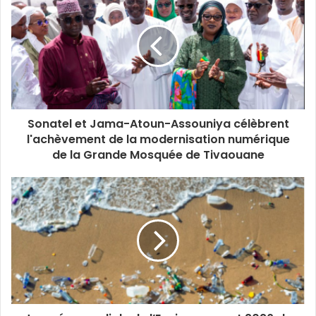
o
s
e
t
k
T
t
k
i
b
t
e
u
a
t
o
e
d
b
g
e
o
r
i
e
r
k
n
a
m
Sonatel et Jama-Atoun-Assouniya célèbrent
l'achèvement de la modernisation numérique
de la Grande Mosquée de Tivaouane