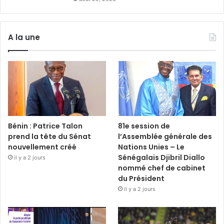
A la une
Bénin : Patrice Talon
81e session de
prend la tête du Sénat
l’Assemblée générale des
nouvellement créé
Nations Unies – Le
Sénégalais Djibril Diallo
il y a 2 jours
nommé chef de cabinet
du Président
il y a 2 jours