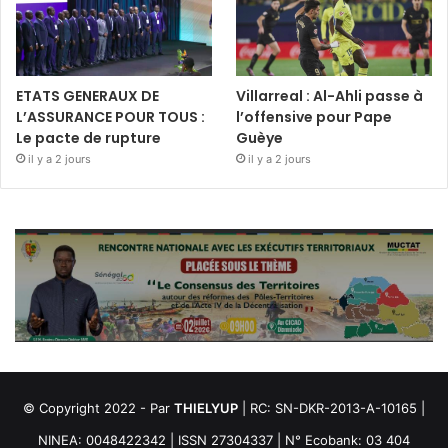
ETATS GENERAUX DE
Villarreal : Al-Ahli passe à
L’ASSURANCE POUR TOUS :
l’offensive pour Pape
Le pacte de rupture
Guèye
il y a 2 jours
il y a 2 jours
© Copyright 2022 - Par
THIELYUP
| RC: SN-DKR-2013-A-10165 |
NINEA: 0048422342 | ISSN 27304337 | N° Ecobank: 03 404