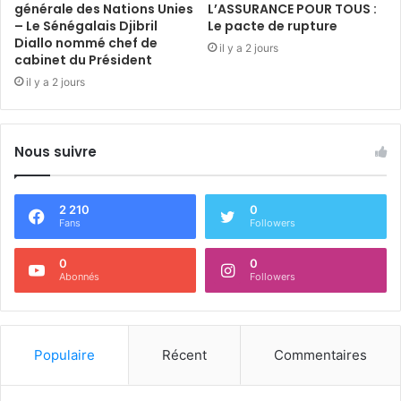
générale des Nations Unies
L’ASSURANCE POUR TOUS :
– Le Sénégalais Djibril
Le pacte de rupture
Diallo nommé chef de
il y a 2 jours
cabinet du Président
il y a 2 jours
Nous suivre
2 210
0
Fans
Followers
0
0
Abonnés
Followers
Populaire
Récent
Commentaires