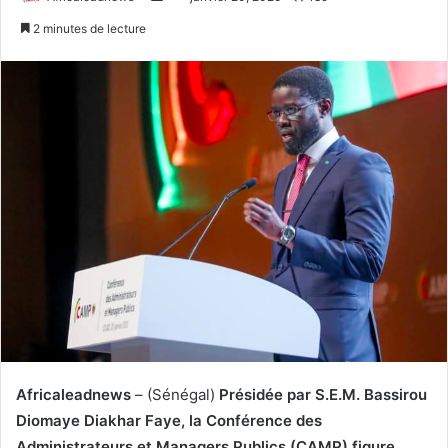
u
n
2 minutes de lecture
i
v
v
o
r
y
e
e
s
r
u
u
r
n
T
c
w
o
i
u
t
r
t
r
e
i
r
e
l
Africaleadnews
– (Sénégal)
Présidée par S.E.M. Bassirou
Diomaye Diakhar Faye, la Conférence des
Administrateurs et Managers Publics (CAMP) figure