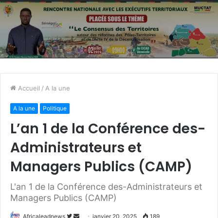
Accueil
/
A la une
A la une
Politique
L’an 1 de la Conférence des-
Administrateurs et
Managers Publics (CAMP)
L'an 1 de la Conférence des-Administrateurs et
Managers Publics (CAMP)
Africaleadnews
S
E
janvier 20, 2025
189