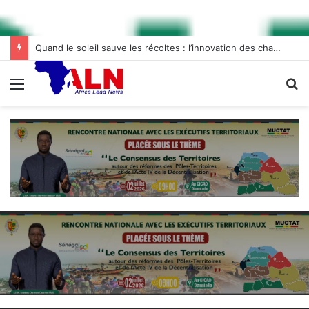
Quand le soleil sauve les récoltes : l’innovation des chambres froides solaires à Diogo
Menu
R