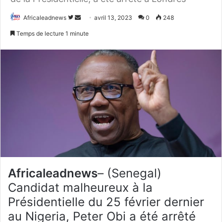
Africaleadnews
S
E
avril 13, 2023
0
248
u
n
Temps de lecture 1 minute
i
v
v
o
r
y
e
e
s
r
u
u
r
n
T
c
w
o
i
u
t
r
Africaleadnews
– (Senegal)
t
r
e
i
Candidat malheureux à la
r
e
Présidentielle du 25 février dernier
l
au Nigeria, Peter Obi a été arrêté