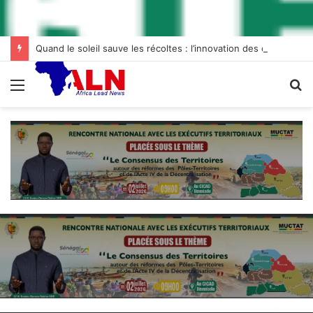
Quand le soleil sauve les récoltes : l’innovation des chambres froides solaires à Diogo
Menu
R