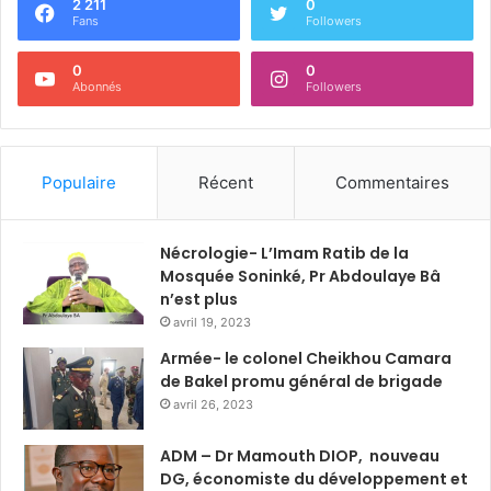
2 211
0
Fans
Followers
0
0
Abonnés
Followers
Populaire
Récent
Commentaires
Nécrologie- L’Imam Ratib de la
Mosquée Soninké, Pr Abdoulaye Bâ
n’est plus
avril 19, 2023
Armée- le colonel Cheikhou Camara
de Bakel promu général de brigade
avril 26, 2023
ADM – Dr Mamouth DIOP, nouveau
DG, économiste du développement et