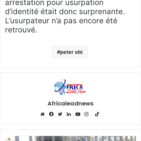
arrestation pour usurpation
d’identité était donc surprenante.
L’usurpateur n’a pas encore été
retrouvé.
peter obi
Africaleadnews
T
i
W
F
T
L
Y
I
k
e
a
w
i
o
n
T
b
c
i
n
u
s