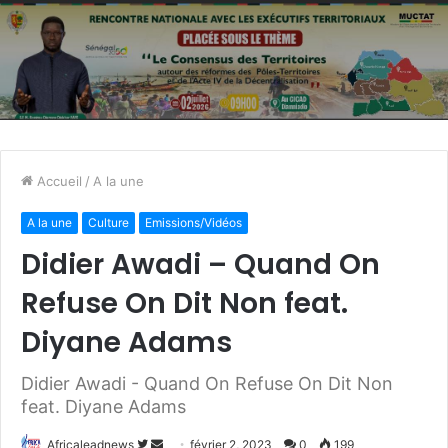
Accueil
/
A la une
A la une
Culture
Emissions/Vidéos
Didier Awadi – Quand On
Refuse On Dit Non feat.
Diyane Adams
Didier Awadi - Quand On Refuse On Dit Non
feat. Diyane Adams
Africaleadnews
S
E
février 2, 2023
0
199