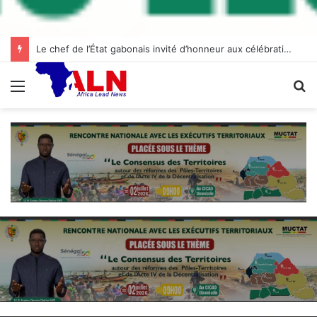
Le chef de l’État gabonais invité d’honneur aux célébrations de l’indépendance à Abidjan
Menu
R