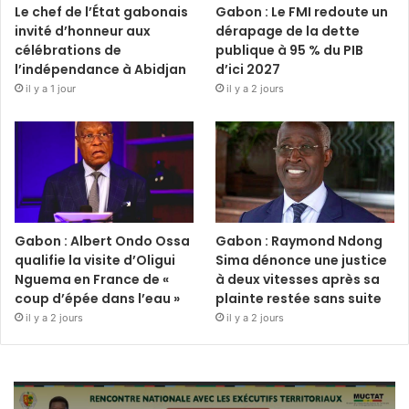
Le chef de l’État gabonais
Gabon : Le FMI redoute un
invité d’honneur aux
dérapage de la dette
célébrations de
publique à 95 % du PIB
l’indépendance à Abidjan
d’ici 2027
il y a 1 jour
il y a 2 jours
Gabon : Albert Ondo Ossa
Gabon : Raymond Ndong
qualifie la visite d’Oligui
Sima dénonce une justice
Nguema en France de «
à deux vitesses après sa
coup d’épée dans l’eau »
plainte restée sans suite
il y a 2 jours
il y a 2 jours