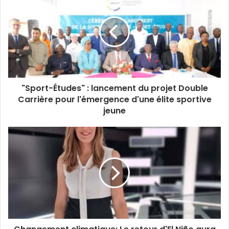
k
i
b
t
e
u
a
t
o
e
d
b
g
e
o
r
i
e
r
k
n
a
m
"Sport-Études" : lancement du projet Double
Carrière pour l'émergence d'une élite sportive
jeune