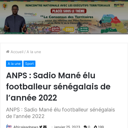
Accueil
/
A la une
A la une
Sport
ANPS : Sadio Mané élu
footballeur sénégalais de
l’année 2022
ANPS : Sadio Mané élu footballeur sénégalais
de l'année 2022
Africaleadnews
S
E
janvier 25, 2023
0
199