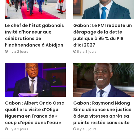
Le chef de l’État gabonais
Gabon : Le FMI redoute un
invité d’honneur aux
dérapage de la dette
célébrations de
publique à 95 % du PIB
l’indépendance à Abidjan
d’ici 2027
il y a 2 jours
il y a 3 jours
Gabon : Albert Ondo Ossa
Gabon : Raymond Ndong
qualifie la visite d’Oligui
Sima dénonce une justice
Nguema en France de «
à deux vitesses après sa
coup d’épée dans l’eau »
plainte restée sans suite
il y a 3 jours
il y a 3 jours