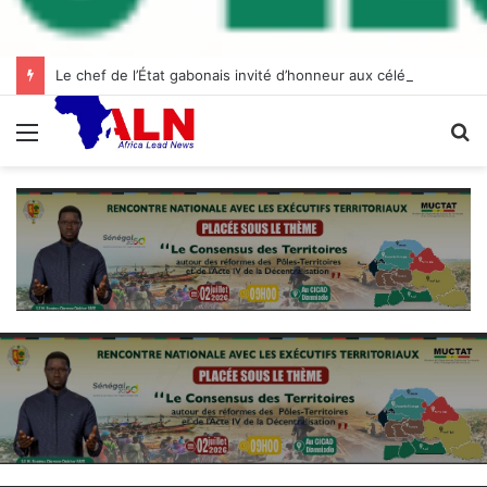
Le chef de l’État gabonais invité d’honneur aux célébrations de l’indépendance à Abidjan
Menu
R