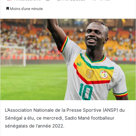
u
n
Moins d’une minute
i
v
v
o
r
y
e
e
s
r
u
u
r
n
T
c
w
o
i
u
t
r
t
r
e
i
r
e
L’Association Nationale de la Presse Sportive (ANSP) du
l
Sénégal a élu, ce mercredi, Sadio Mané footballeur
sénégalais de l’année 2022.