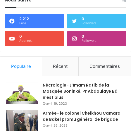
2 212
0
Fans
Followers
0
0
Abonnés
Followers
Populaire
Récent
Commentaires
Nécrologie- L’Imam Ratib de la
Mosquée Soninké, Pr Abdoulaye Bâ
n’est plus
avril 19, 2023
Armée- le colonel Cheikhou Camara
de Bakel promu général de brigade
avril 26, 2023