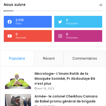
Nous suivre
2 210
0
Fans
Followers
0
0
Abonnés
Followers
Populaire
Récent
Commentaires
Nécrologie- L’Imam Ratib de la
Mosquée Soninké, Pr Abdoulaye Bâ
n’est plus
avril 19, 2023
Armée- le colonel Cheikhou Camara
de Bakel promu général de brigade