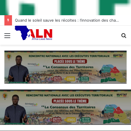
Quand le soleil sauve les récoltes : l’innovation des chambres froides solaires à Diogo
Menu
R