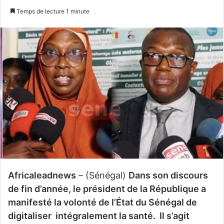
u
n
Temps de lecture 1 minute
i
v
v
o
r
y
e
e
s
r
u
u
r
n
T
c
w
o
i
u
t
r
t
r
e
i
Africaleadnews
– (Sénégal)
Dans son discours
r
e
de fin d’année, le président de la République a
l
manifesté la volonté de l’État du Sénégal de
digitaliser intégralement la santé. Il s’agit