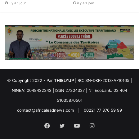
il y a 1 jour
il y a 1 jour
© Copyright 2022 - Par
THIELYUP
| RC: SN-DKR-2013-A-10165 |
NINEA: 0048422342 | ISSN 27304337 | N° Ecobank: 03 404
51035870501
contact@africaleadnews.com
|
00221 77 876 59 99
Facebook
Twitter
YouTube
Instagram