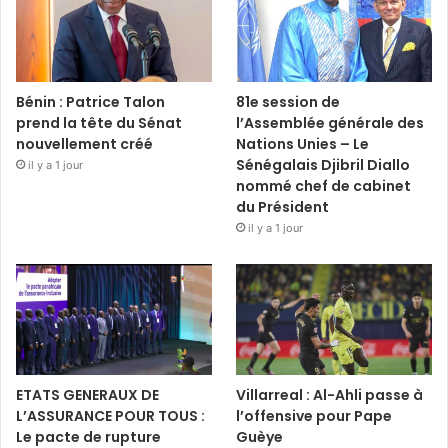
Bénin : Patrice Talon
81e session de
prend la tête du Sénat
l’Assemblée générale des
nouvellement créé
Nations Unies – Le
Sénégalais Djibril Diallo
il y a 1 jour
nommé chef de cabinet
du Président
il y a 1 jour
ETATS GENERAUX DE
Villarreal : Al-Ahli passe à
L’ASSURANCE POUR TOUS :
l’offensive pour Pape
Le pacte de rupture
Guèye