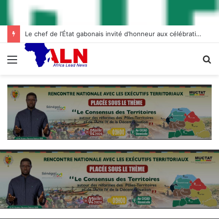
Le chef de l’État gabonais invité d’honneur aux célébrations de l’indépendance à Abidjan
Menu
R