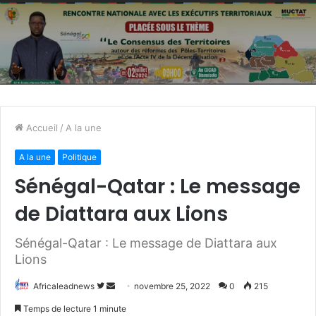
Accueil
/
A la une
A la une
Politique
Sénégal-Qatar : Le message
de Diattara aux Lions
Sénégal-Qatar : Le message de Diattara aux
Lions
Africaleadnews
S
E
novembre 25, 2022
0
215
u
n
Temps de lecture 1 minute