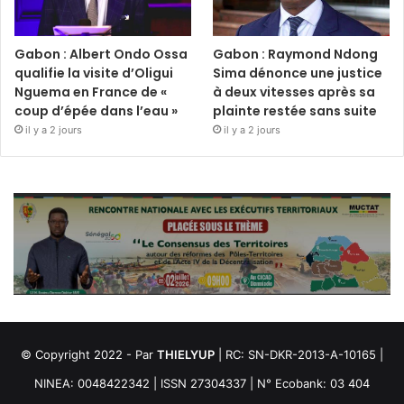
Gabon : Albert Ondo Ossa
Gabon : Raymond Ndong
qualifie la visite d’Oligui
Sima dénonce une justice
Nguema en France de «
à deux vitesses après sa
coup d’épée dans l’eau »
plainte restée sans suite
il y a 2 jours
il y a 2 jours
© Copyright 2022 - Par
THIELYUP
| RC: SN-DKR-2013-A-10165 |
NINEA: 0048422342 | ISSN 27304337 | N° Ecobank: 03 404