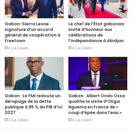
Gabon-Sierra Leone :
Le chef de l’État gabonais
signature d’un accord
invité d’honneur aux
général de coopération à
célébrations de
Freetown
l’indépendance à Abidjan
il y a 2 jours
il y a 2 jours
Gabon : Le FMI redoute un
Gabon : Albert Ondo Ossa
dérapage de la dette
qualifie la visite d’Oligui
publique à 95 % du PIB d’ici
Nguema en France de «
2027
coup d’épée dans l’eau »
il y a 2 jours
il y a 2 jours