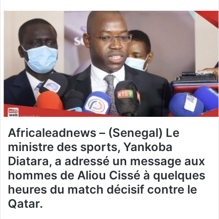
i
v
v
o
r
y
e
e
s
r
u
u
r
n
T
c
w
o
i
u
t
r
Africaleadnews – (Senegal) Le
t
r
e
i
ministre des sports, Yankoba
r
e
Diatara, a adressé un message aux
l
hommes de Aliou Cissé à quelques
heures du match décisif contre le
Qatar.