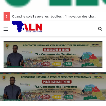
Quand le soleil sauve les récoltes : l’innovation des chambres froides solaires à Diogo
Menu
R