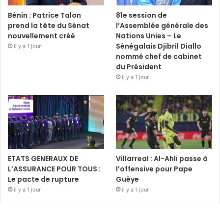
Bénin : Patrice Talon
81e session de
prend la tête du Sénat
l’Assemblée générale des
nouvellement créé
Nations Unies – Le
Sénégalais Djibril Diallo
il y a 1 jour
nommé chef de cabinet
du Président
il y a 1 jour
ETATS GENERAUX DE
Villarreal : Al-Ahli passe à
L’ASSURANCE POUR TOUS :
l’offensive pour Pape
Le pacte de rupture
Guèye
il y a 1 jour
il y a 1 jour