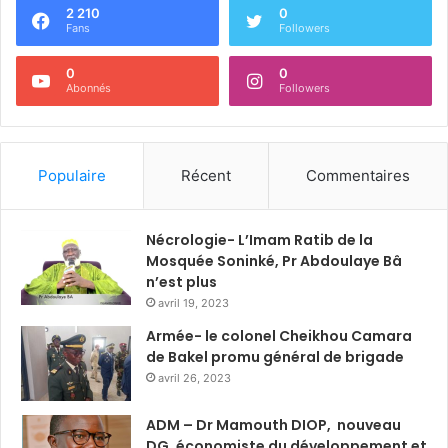
2 210
0
Fans
Followers
0
0
Abonnés
Followers
Populaire
Récent
Commentaires
Nécrologie- L’Imam Ratib de la
Mosquée Soninké, Pr Abdoulaye Bâ
n’est plus
avril 19, 2023
Armée- le colonel Cheikhou Camara
de Bakel promu général de brigade
avril 26, 2023
ADM – Dr Mamouth DIOP, nouveau
DG, économiste du développement et