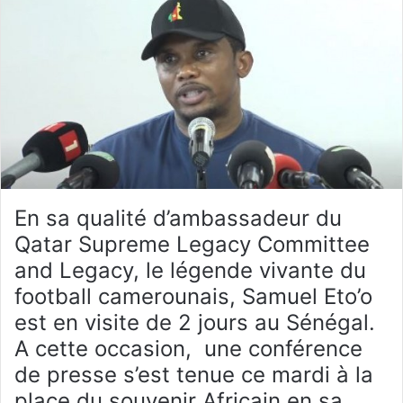
v
o
r
y
e
e
s
r
u
u
r
n
T
c
w
o
i
u
t
r
En sa qualité d’ambassadeur du
t
r
e
i
Qatar Supreme Legacy Committee
r
e
and Legacy, le légende vivante du
l
football camerounais, Samuel Eto’o
est en visite de 2 jours au Sénégal.
A cette occasion, une conférence
de presse s’est tenue ce mardi à la
place du souvenir Africain en sa