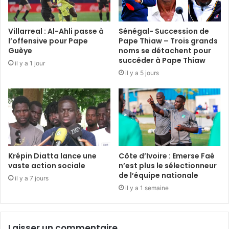
Villarreal : Al-Ahli passe à
Sénégal- Succession de
l’offensive pour Pape
Pape Thiaw – Trois grands
Guèye
noms se détachent pour
succéder à Pape Thiaw
il y a 1 jour
il y a 5 jours
Krépin Diatta lance une
Côte d’Ivoire : Emerse Faé
vaste action sociale
n’est plus le sélectionneur
de l’équipe nationale
il y a 7 jours
il y a 1 semaine
Laisser un commentaire