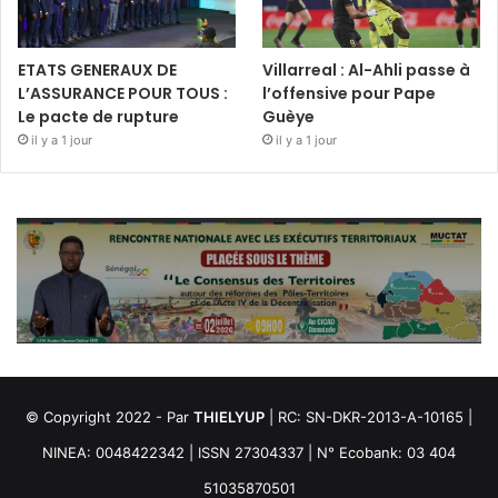
ETATS GENERAUX DE
Villarreal : Al-Ahli passe à
L’ASSURANCE POUR TOUS :
l’offensive pour Pape
Le pacte de rupture
Guèye
il y a 1 jour
il y a 1 jour
© Copyright 2022 - Par
THIELYUP
| RC: SN-DKR-2013-A-10165 |
NINEA: 0048422342 | ISSN 27304337 | N° Ecobank: 03 404
51035870501