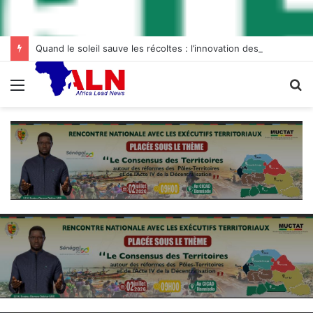
Quand le soleil sauve les récoltes : l’innovation des chambres froides solaires à Diogo
Menu
R