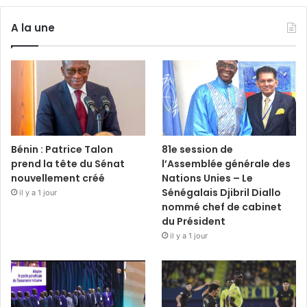
A la une
Bénin : Patrice Talon
81e session de
prend la tête du Sénat
l’Assemblée générale des
nouvellement créé
Nations Unies – Le
Sénégalais Djibril Diallo
il y a 1 jour
nommé chef de cabinet
du Président
il y a 1 jour