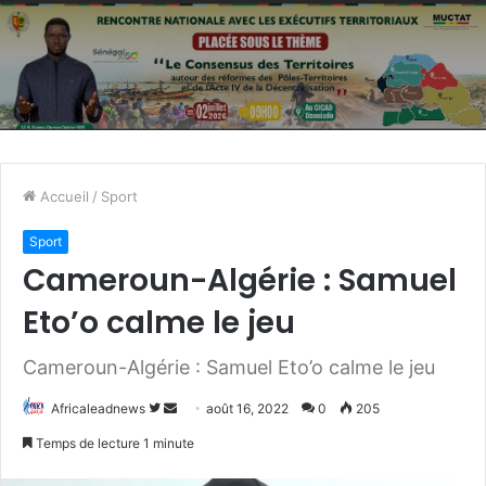
Accueil
/
Sport
Sport
Cameroun-Algérie : Samuel
Eto’o calme le jeu
Cameroun-Algérie : Samuel Eto’o calme le jeu
Africaleadnews
S
E
août 16, 2022
0
205
u
n
Temps de lecture 1 minute
i
v