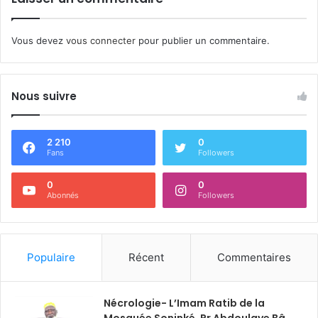
Vous devez
vous connecter
pour publier un commentaire.
Nous suivre
2 210
0
Fans
Followers
0
0
Abonnés
Followers
Populaire
Récent
Commentaires
Nécrologie- L’Imam Ratib de la
Mosquée Soninké, Pr Abdoulaye Bâ