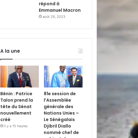
répond à
Emmanuel Macron
août 29, 2023
A la une
Bénin : Patrice
81e session de
Talon prend la
l’Assemblée
tête du Sénat
générale des
nouvellement
Nations Unies –
créé
Le Sénégalais
Djibril Diallo
il y a 15 heures
nommé chef de