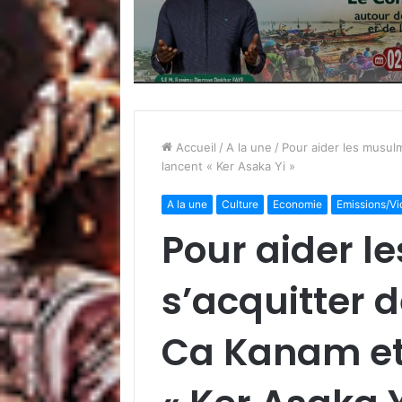
Accueil
/
A la une
/
Pour aider les musul
lancent « Ker Asaka Yi »
A la une
Culture
Economie
Emissions/V
Pour aider 
s’acquitter 
Ca Kanam et