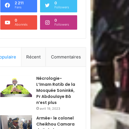
2 211
0
Fans
Followers
0
0
Abonnés
Followers
opulaire
Récent
Commentaires
Nécrologie-
L’Imam Ratib de la
Mosquée Soninké,
Pr Abdoulaye Bâ
n’est plus
avril 19, 2023
Armée- le colonel
Cheikhou Camara