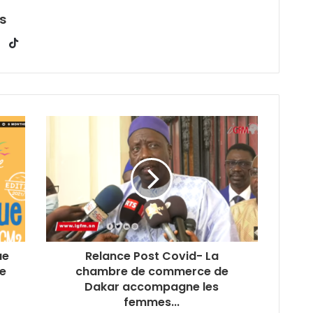
s
T
i
k
n
T
s
o
t
k
a
g
r
a
m
ue
Relance Post Covid- La
de
chambre de commerce de
Dakar accompagne les
femmes...