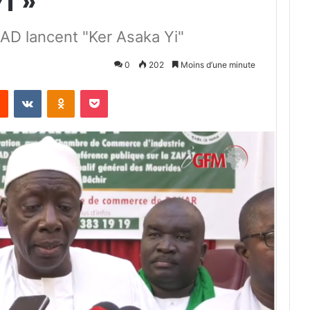
i »
AD lancent "Ker Asaka Yi"
0
202
Moins d’une minute
Reddit
VKontakte
Odnoklassniki
Pocket