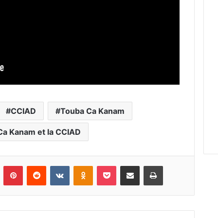
CCIAD
Touba Ca Kanam
Ca Kanam et la CCIAD
Tumblr
Pinterest
Reddit
VKontakte
Odnoklassniki
Pocket
Partager par email
Imprimer