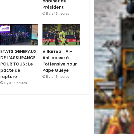
cabinet du
Président
il y a 15 heures
ETATS GENERAUX
Villarreal : Al-
DE L’ASSURANCE
Ahli passe à
POUR TOUS : Le
l’offensive pour
pacte de
Pape Guèye
rupture
il y a 15 heures
il y a 15 heures