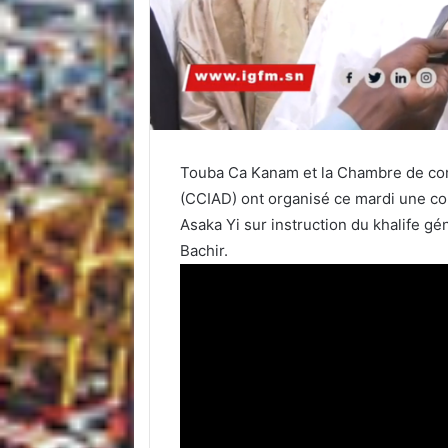
r
e
l
Touba Ca Kanam et la Chambre de comm
(CCIAD) ont organisé ce mardi une con
Asaka Yi sur instruction du khalife 
Bachir.