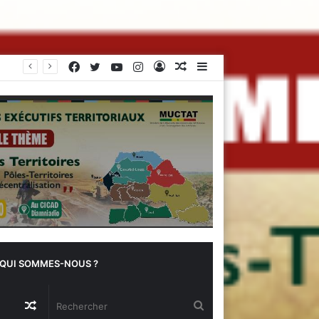
Facebook
Twitter
YouTube
Instagram
Connexion
Article
Sidebar
Quand le soleil sauve les récoltes : l’innovation des chambres froides solaires à Diogo
Aléatoire
(barre
latérale)
QUI SOMMES-NOUS ?
Article
Rechercher