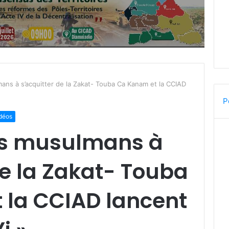
mans à s’acquitter de la Zakat- Touba Ca Kanam et la CCIAD
P
idéos
les musulmans à
de la Zakat- Touba
 la CCIAD lancent