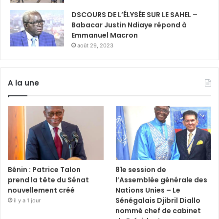
DSCOURS DE L’ÉLYSÉE SUR LE SAHEL –
Babacar Justin Ndiaye répond à
Emmanuel Macron
août 29, 2023
A la une
Bénin : Patrice Talon
81e session de
prend la tête du Sénat
l’Assemblée générale des
nouvellement créé
Nations Unies – Le
Sénégalais Djibril Diallo
il y a 1 jour
nommé chef de cabinet