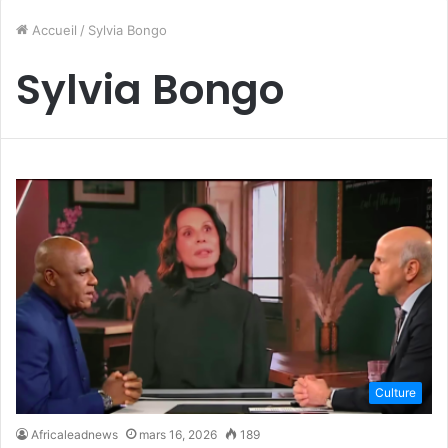
Accueil
/
Sylvia Bongo
Sylvia Bongo
Culture
Africaleadnews
mars 16, 2026
189