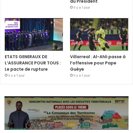
du Président
il y a 1 jour
ETATS GENERAUX DE
Villarreal : Al-Ahli passe à
L’ASSURANCE POUR TOUS :
l’offensive pour Pape
Le pacte de rupture
Guèye
il y a 1 jour
il y a 1 jour