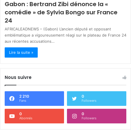
Gabon : Bertrand Zibi dénonce la «
comédie » de Sylvia Bongo sur France
24
AFRICALEADNEWS – (Gabon) L’ancien député et opposant
emblématique a vigoureusement réagi sur le plateau de France 24
aux récentes accusations…
Lire la suite »
Nous suivre
2 210
0
Fans
Followers
0
0
Abonnés
Followers