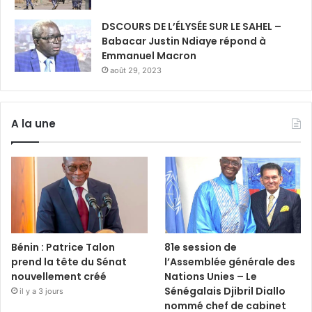
DSCOURS DE L’ÉLYSÉE SUR LE SAHEL –
Babacar Justin Ndiaye répond à
Emmanuel Macron
août 29, 2023
A la une
Bénin : Patrice Talon
81e session de
prend la tête du Sénat
l’Assemblée générale des
nouvellement créé
Nations Unies – Le
Sénégalais Djibril Diallo
il y a 3 jours
nommé chef de cabinet