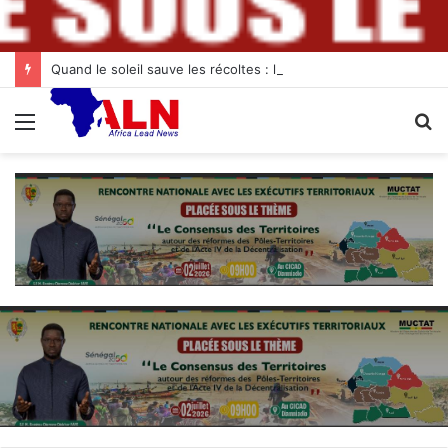
Quand le soleil sauve les récoltes : l’innovation des chambres froides solaires à Diogo
Menu
R