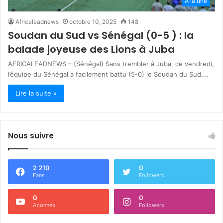
A la une
Africaleadnews
octobre 10, 2025
148
Soudan du Sud vs Sénégal (0-5 ) : la
balade joyeuse des Lions à Juba
AFRICALEADNEWS – (Sénégal) Sans trembler à Juba, ce vendredi,
l’équipe du Sénégal a facilement battu (5-0) le Soudan du Sud,…
Lire la suite »
Nous suivre
2 210
0
Fans
Followers
0
0
Abonnés
Followers