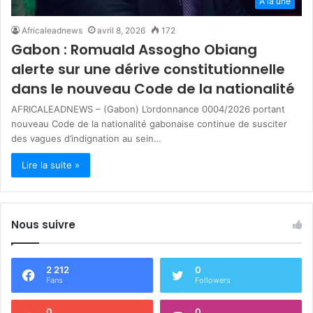
A la une
Africaleadnews
avril 8, 2026
172
Gabon : Romuald Assogho Obiang
alerte sur une dérive constitutionnelle
dans le nouveau Code de la nationalité
AFRICALEADNEWS – (Gabon) L’ordonnance 0004/2026 portant
nouveau Code de la nationalité gabonaise continue de susciter
des vagues d’indignation au sein…
Lire la suite »
Nous suivre
2 212
0
Fans
Followers
0
0