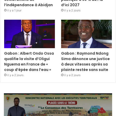
l’indépendance à Abidjan
d’ici 2027
il y a 1 jour
il y a 2 jours
Gabon : Albert Ondo Ossa
Gabon : Raymond Ndong
qualifie la visite d’Oligui
Sima dénonce une justice
Nguema en France de «
à deux vitesses après sa
coup d’épée dans l’eau »
plainte restée sans suite
il y a 2 jours
il y a 2 jours