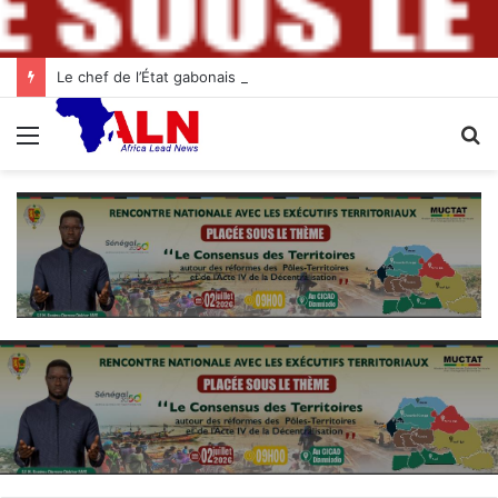
Le chef de l’État gabonais invité d’honneur aux célébrations de l’indépendance à Abidjan
Menu
R