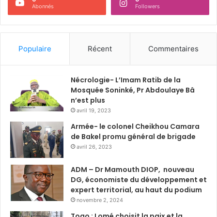
Abonnés
Followers
Populaire
Récent
Commentaires
Nécrologie- L’Imam Ratib de la
Mosquée Soninké, Pr Abdoulaye Bâ
n’est plus
avril 19, 2023
Armée- le colonel Cheikhou Camara
de Bakel promu général de brigade
avril 26, 2023
ADM – Dr Mamouth DIOP, nouveau
DG, économiste du développement et
expert territorial, au haut du podium
novembre 2, 2024
Togo : Lomé choisit la paix et la