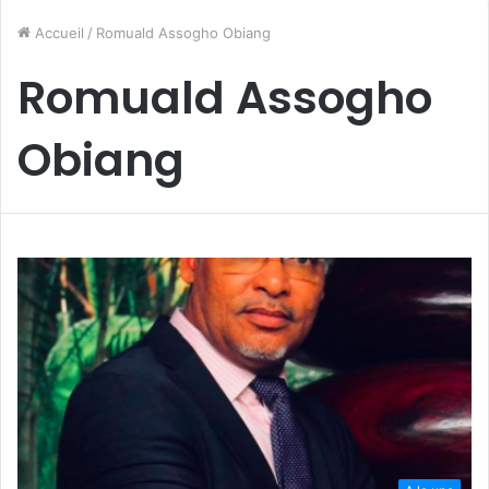
Accueil
/
Romuald Assogho Obiang
Romuald Assogho
Obiang