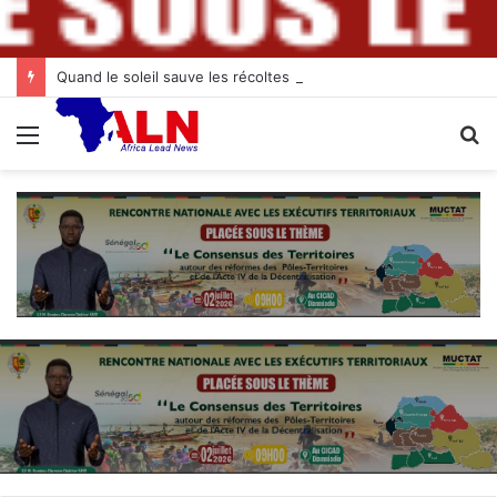
Quand le soleil sauve les récoltes : l’innovation des chambres froides solaires à Diogo
Menu
R