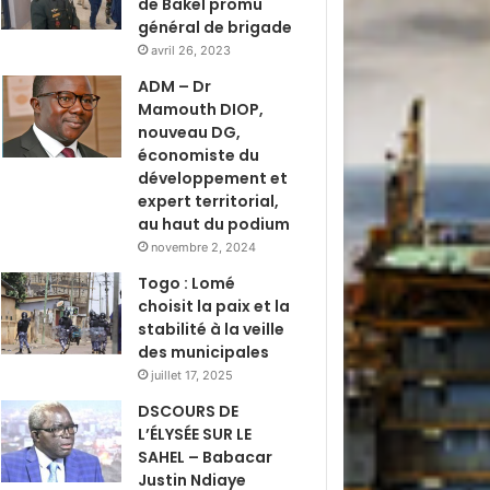
de Bakel promu
général de brigade
avril 26, 2023
ADM – Dr
Mamouth DIOP,
nouveau DG,
économiste du
développement et
expert territorial,
au haut du podium
novembre 2, 2024
Togo : Lomé
choisit la paix et la
stabilité à la veille
des municipales
juillet 17, 2025
DSCOURS DE
L’ÉLYSÉE SUR LE
SAHEL – Babacar
Justin Ndiaye