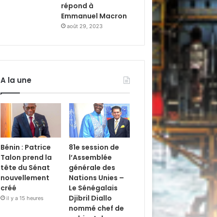
répond à
Emmanuel Macron
août 29, 2023
A la une
Bénin : Patrice
81e session de
Talon prend la
l’Assemblée
tête du Sénat
générale des
nouvellement
Nations Unies –
créé
Le Sénégalais
Djibril Diallo
il y a 15 heures
nommé chef de