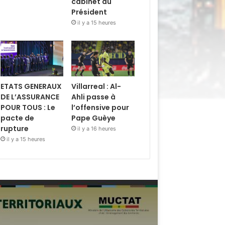
cabinet du
Président
il y a 15 heures
ETATS GENERAUX
Villarreal : Al-
DE L’ASSURANCE
Ahli passe à
POUR TOUS : Le
l’offensive pour
pacte de
Pape Guèye
rupture
il y a 16 heures
il y a 15 heures