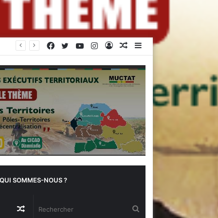
Facebook
Twitter
YouTube
Instagram
Connexion
Article
Sidebar
Quand le soleil sauve les récoltes : l’innovation des chambres froides solaires à Diogo
Aléatoire
(barre
latérale)
QUI SOMMES-NOUS ?
Article
Rechercher