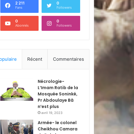
2 211
0
Fans
Followers
0
0
Abonnés
Followers
opulaire
Récent
Commentaires
Nécrologie-
L’Imam Ratib de la
Mosquée Soninké,
Pr Abdoulaye Bâ
n’est plus
avril 19, 2023
Armée- le colonel
Cheikhou Camara