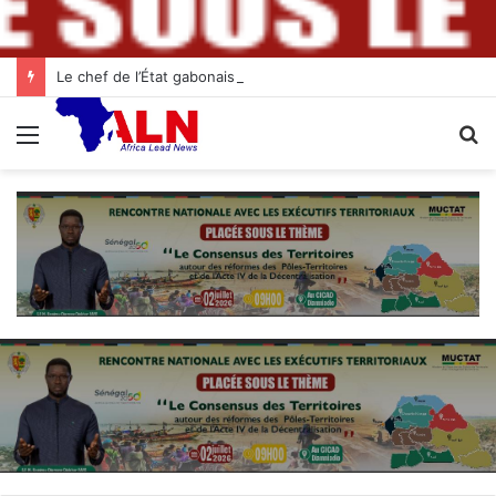
Le chef de l’État gabonais invité d’honneur aux célébrations de l’indépendance à Abidjan
Menu
R