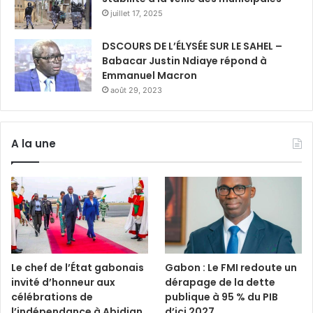
juillet 17, 2025
DSCOURS DE L’ÉLYSÉE SUR LE SAHEL –
Babacar Justin Ndiaye répond à
Emmanuel Macron
août 29, 2023
A la une
Le chef de l’État gabonais
Gabon : Le FMI redoute un
invité d’honneur aux
dérapage de la dette
célébrations de
publique à 95 % du PIB
l’indépendance à Abidjan
d’ici 2027