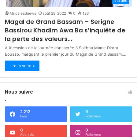
A la une
Africaleadnews
août 28, 2022
0
183
Magal de Grand Bassam – Serigne
Bassirou Khadim Awa Ba s’inquiète de
la perte des valeurs…
À l’occasion de la journée consacrée à Sokhna Mame Diarra
Bousso, marquant le premier jour du Magal de Grand Bassam,…
Lire la suite »
Nous suivre
2 212
0
Fans
Followers
0
0
Abonnés
Followers