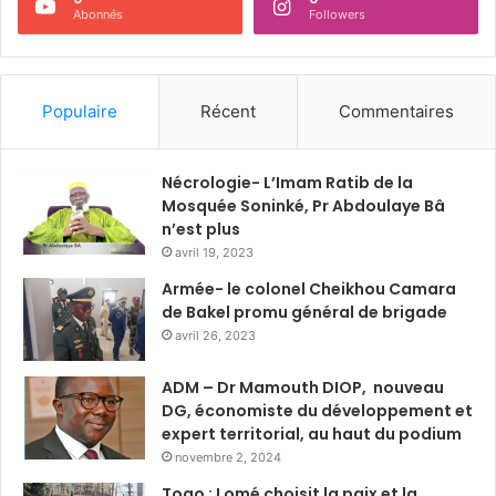
Abonnés
Followers
Populaire
Récent
Commentaires
Nécrologie- L’Imam Ratib de la
Mosquée Soninké, Pr Abdoulaye Bâ
n’est plus
avril 19, 2023
Armée- le colonel Cheikhou Camara
de Bakel promu général de brigade
avril 26, 2023
ADM – Dr Mamouth DIOP, nouveau
DG, économiste du développement et
expert territorial, au haut du podium
novembre 2, 2024
Togo : Lomé choisit la paix et la