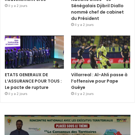
Sénégalais Djibril Diallo
il y a 2 jours
nommé chef de cabinet
du Président
il y a 2 jours
ETATS GENERAUX DE
Villarreal : Al-Ahli passe à
L’ASSURANCE POUR TOUS :
l’offensive pour Pape
Le pacte de rupture
Guèye
il y a 2 jours
il y a 2 jours