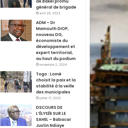
de Bakel promu
général de brigade
avril 26, 2023
ADM – Dr
Mamouth DIOP,
nouveau DG,
économiste du
développement et
expert territorial,
au haut du podium
novembre 2, 2024
Togo : Lomé
choisit la paix et la
stabilité à la veille
des municipales
juillet 17, 2025
DSCOURS DE
L’ÉLYSÉE SUR LE
SAHEL – Babacar
Justin Ndiaye