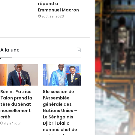
répond à
Emmanuel Macron
août 29, 2023
A la une
Bénin : Patrice
81e session de
Talon prend la
l’Assemblée
tête du Sénat
générale des
nouvellement
Nations Unies –
créé
Le Sénégalais
Djibril Diallo
il y a 1 jour
nommé chef de