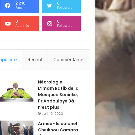
2 210
0
Fans
Followers
0
0
Abonnés
Followers
opulaire
Récent
Commentaires
Nécrologie-
L’Imam Ratib de la
Mosquée Soninké,
Pr Abdoulaye Bâ
n’est plus
avril 19, 2023
Armée- le colonel
Cheikhou Camara