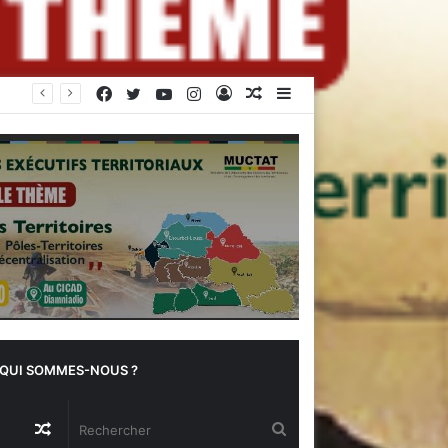
Facebook
Twitter
YouTube
Instagram
Connexion
Article
Sidebar
Quand le soleil sauve les récoltes : l’innovation des chambres froides solaires à Diogo
Aléatoire
(barre
latérale)
QUI SOMMES-NOUS ?
Article
Rechercher