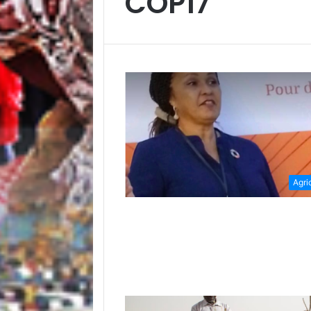
COP17
Agri