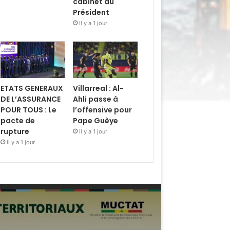
cabinet du
Président
il y a 1 jour
ETATS GENERAUX
Villarreal : Al-
DE L’ASSURANCE
Ahli passe à
POUR TOUS : Le
l’offensive pour
pacte de
Pape Guèye
rupture
il y a 1 jour
il y a 1 jour