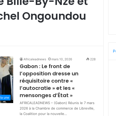
 Bilie-By-Nze et
ichel Ongoundou
P
Africaleadnews
mars 10, 2026
228
Gabon : Le front de
l’opposition dresse un
réquisitoire contre «
l’autocratie » et les «
mensonges d’État »
 la une
AFRICALEADNEWS – (Gabon) Réunis le 7 mars
2026 à la Chambre de commerce de Libreville,
la Coalition pour la nouvelle…