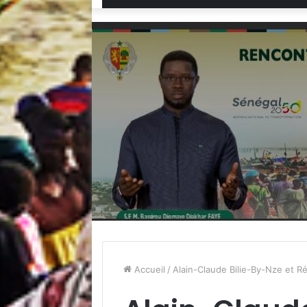
Accueil
/
Alain-Claude Bilie-By-Nze et 