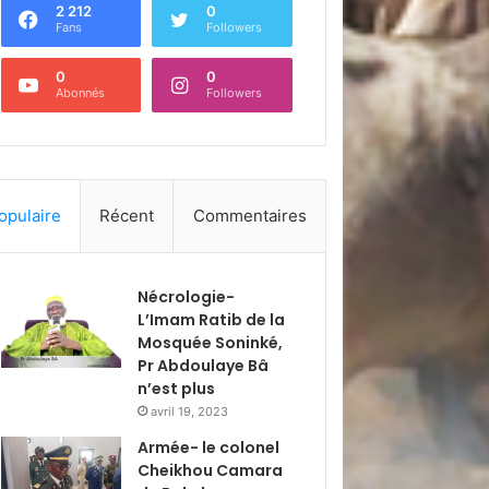
2 212
0
Fans
Followers
0
0
Abonnés
Followers
opulaire
Récent
Commentaires
Nécrologie-
L’Imam Ratib de la
Mosquée Soninké,
Pr Abdoulaye Bâ
n’est plus
avril 19, 2023
Armée- le colonel
Cheikhou Camara