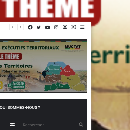
Facebook
Twitter
YouTube
Instagram
Connexion
Article
Sidebar
Le chef de l’État gabonais invité d’honneur aux célébrations de l’indépendance à Abidjan
Aléatoire
(barre
latérale)
QUI SOMMES-NOUS ?
Article
Rechercher