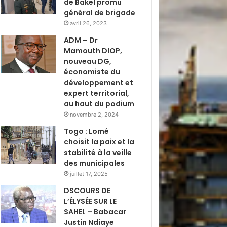
de Bakel promu
général de brigade
avril 26, 2023
ADM – Dr
Mamouth DIOP,
nouveau DG,
économiste du
développement et
expert territorial,
au haut du podium
novembre 2, 2024
Togo : Lomé
choisit la paix et la
stabilité à la veille
des municipales
juillet 17, 2025
DSCOURS DE
L’ÉLYSÉE SUR LE
SAHEL – Babacar
Justin Ndiaye