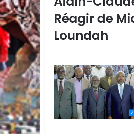
Alain-Claude
Réagir de M
Loundah
A