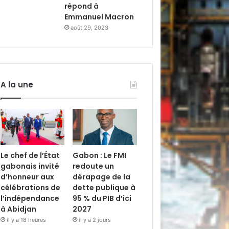
répond à
Emmanuel Macron
août 29, 2023
A la une
Le chef de l’État
Gabon : Le FMI
gabonais invité
redoute un
d’honneur aux
dérapage de la
célébrations de
dette publique à
l’indépendance
95 % du PIB d’ici
à Abidjan
2027
il y a 18 heures
il y a 2 jours