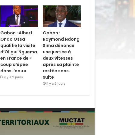
Gabon : Albert
Gabon :
Ondo Ossa
Raymond Ndong
qualifie la visite
Sima dénonce
d’Oligui Nguema
une justice à
en France de «
deux vitesses
coup d’épée
après sa plainte
dans l’eau »
restée sans
suite
il y a 2 jours
il y a 2 jours