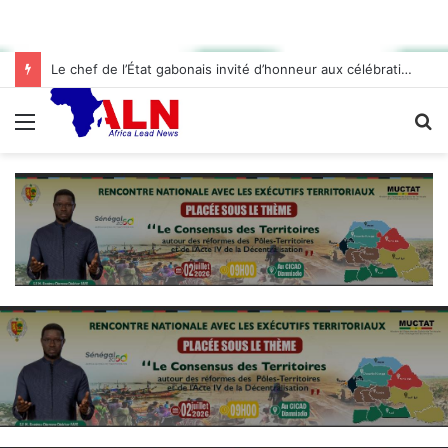
Le chef de l’État gabonais invité d’honneur aux célébrations de l’indépendance à Abidjan
Menu
R