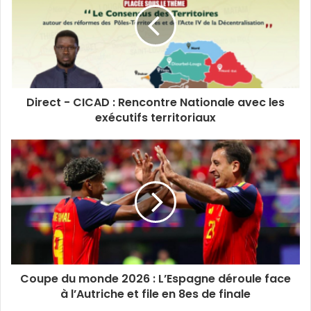
t
o
e
d
b
g
e
o
r
i
e
r
k
n
a
m
Direct - CICAD : Rencontre Nationale avec les
exécutifs territoriaux
Coupe du monde 2026 : L’Espagne déroule face
à l’Autriche et file en 8es de finale