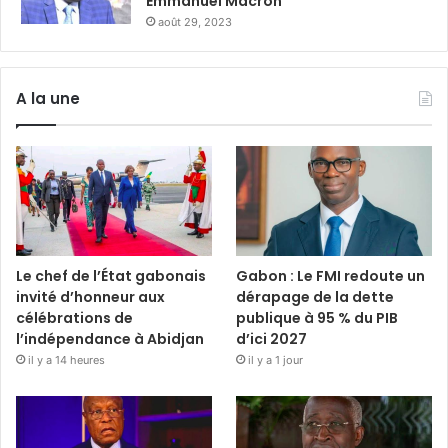
Emmanuel Macron
août 29, 2023
A la une
Le chef de l’État gabonais
Gabon : Le FMI redoute un
invité d’honneur aux
dérapage de la dette
célébrations de
publique à 95 % du PIB
l’indépendance à Abidjan
d’ici 2027
il y a 14 heures
il y a 1 jour