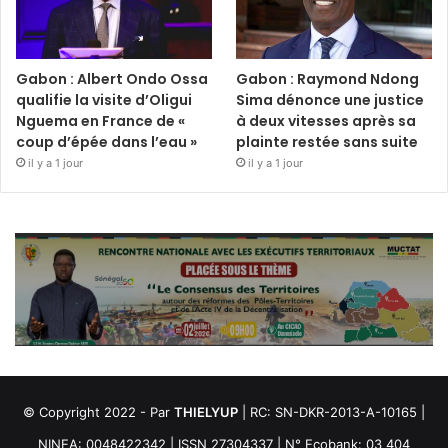
Gabon : Albert Ondo Ossa
Gabon : Raymond Ndong
qualifie la visite d’Oligui
Sima dénonce une justice
Nguema en France de «
à deux vitesses après sa
coup d’épée dans l’eau »
plainte restée sans suite
il y a 1 jour
il y a 1 jour
© Copyright 2022 - Par
THIELYUP
| RC: SN-DKR-2013-A-10165 |
NINEA: 0048422342 | ISSN 27304337 | N° Ecobank: 03 404