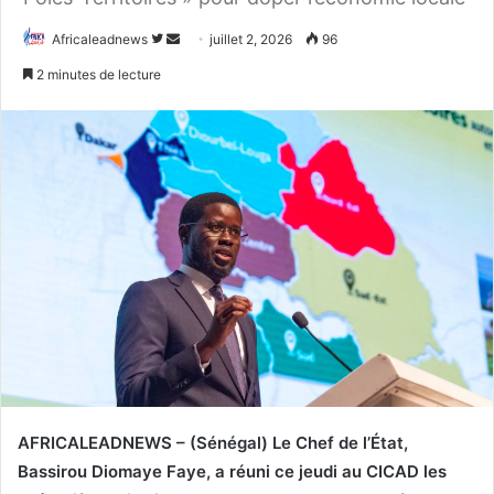
Africaleadnews
S
E
juillet 2, 2026
96
u
n
2 minutes de lecture
i
v
v
o
r
y
e
e
s
r
u
u
r
n
T
c
w
o
i
u
t
r
t
r
e
i
r
e
AFRICALEADNEWS – (Sénégal) Le Chef de l’État,
l
Bassirou Diomaye Faye, a réuni ce jeudi au CICAD les