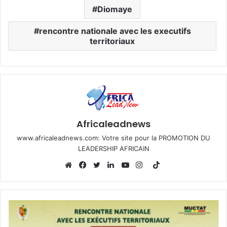
Diomaye
rencontre nationale avec les executifs
territoriaux
Africaleadnews
www.africaleadnews.com: Votre site pour la PROMOTION DU
LEADERSHIP AFRICAIN
T
i
W
F
T
L
Y
I
k
e
a
w
i
o
n
T
b
c
i
n
u
s
o
s
e
t
k
T
t
k
i
b
t
e
u
a