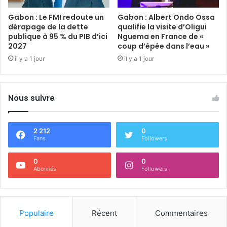
Gabon : Le FMI redoute un
Gabon : Albert Ondo Ossa
dérapage de la dette
qualifie la visite d’Oligui
publique à 95 % du PIB d’ici
Nguema en France de «
2027
coup d’épée dans l’eau »
il y a 1 jour
il y a 1 jour
Nous suivre
2 212
0
Fans
Followers
0
0
Abonnés
Followers
Populaire
Récent
Commentaires