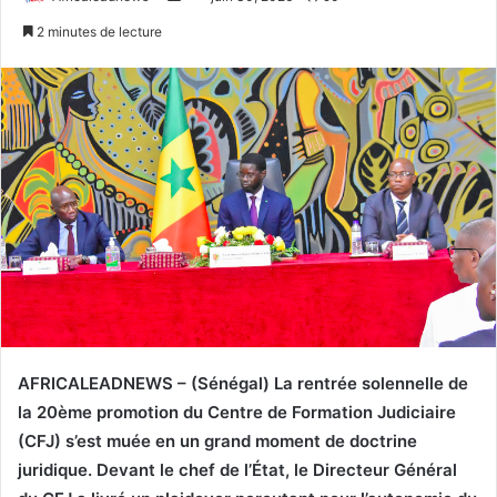
u
n
2 minutes de lecture
i
v
v
o
r
y
e
e
s
r
u
u
r
n
T
c
w
o
i
u
t
r
t
r
e
i
AFRICALEADNEWS – (Sénégal)
La rentrée solennelle de
r
e
la 20ème promotion du Centre de Formation Judiciaire
l
(CFJ) s’est muée en un grand moment de doctrine
juridique. Devant le chef de l’État, le Directeur Général