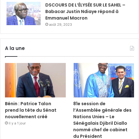
DSCOURS DE L’ÉLYSÉE SUR LE SAHEL –
Babacar Justin Ndiaye répond à
Emmanuel Macron
août 29, 2023
A la une
Bénin : Patrice Talon
81e session de
prend la tête du Sénat
l’Assemblée générale des
nouvellement créé
Nations Unies – Le
Sénégalais Djibril Diallo
il y a 1 jour
nommé chef de cabinet
du Président