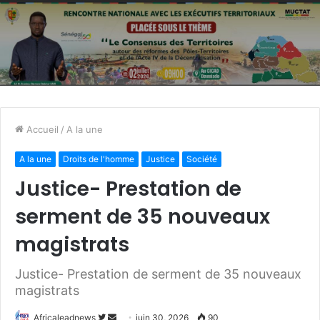
Accueil
/
A la une
A la une
Droits de l'homme
Justice
Société
Justice- Prestation de
serment de 35 nouveaux
magistrats
Justice- Prestation de serment de 35 nouveaux
magistrats
Africaleadnews
S
E
juin 30, 2026
90