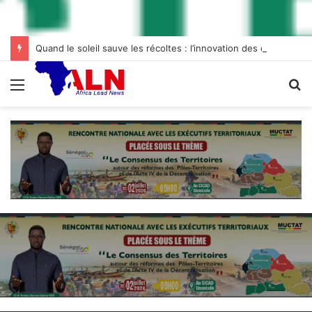
Quand le soleil sauve les récoltes : l’innovation des chambres froides solaires à Diogo
Menu
R