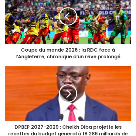
k
i
b
t
e
u
a
t
o
e
d
b
g
e
o
r
i
e
r
k
n
a
m
Coupe du monde 2026 : la RDC face à
l’Angleterre, chronique d’un rêve prolongé
DPBEP 2027-2029 : Cheikh Diba projette les
recettes du budget général à 18 286 milliards de