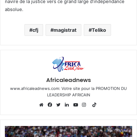
navire de la justice vers ce grand large d’indépendance
absolue.
cfj
magistrat
Teliko
Africaleadnews
www.africaleadnews.com: Votre site pour la PROMOTION DU
LEADERSHIP AFRICAIN
T
i
W
F
T
L
Y
I
k
e
a
w
i
o
n
T
b
c
i
n
u
s
o
s
e
t
k
T
t