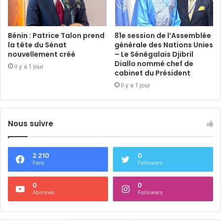
Bénin : Patrice Talon prend
81e session de l’Assemblée
la tête du Sénat
générale des Nations Unies
nouvellement créé
– Le Sénégalais Djibril
Diallo nommé chef de
il y a 1 jour
cabinet du Président
il y a 1 jour
Nous suivre
2 210
0
Fans
Followers
0
0
Abonnés
Followers