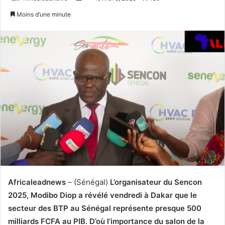
u
n
Moins d’une minute
i
v
v
o
r
y
e
e
s
r
u
u
r
n
T
c
w
o
i
u
t
r
t
r
e
i
r
e
Africaleadnews
– (Sénégal)
L’organisateur du Sencon
l
2025, Modibo Diop a révélé vendredi à Dakar que le
secteur des BTP au Sénégal représente presque 500
milliards FCFA au PIB. D’où l’importance du salon de la