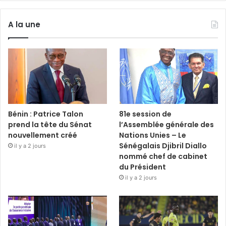
A la une
Bénin : Patrice Talon
81e session de
prend la tête du Sénat
l’Assemblée générale des
nouvellement créé
Nations Unies – Le
Sénégalais Djibril Diallo
il y a 2 jours
nommé chef de cabinet
du Président
il y a 2 jours