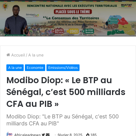
Accueil
/
A la une
A la une
Economie
Emissions/Vidéos
Modibo Diop: « Le BTP au
Sénégal, c’est 500 milliards
CFA au PIB »
Modibo Diop: "Le BTP au Sénégal, c'est 500
milliards CFA au PIB"
Africaleadnews
S
E
février 8, 2025
185