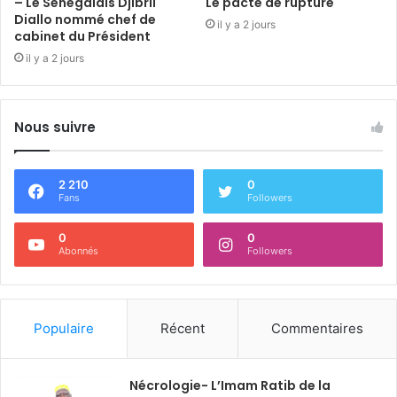
– Le Sénégalais Djibril
Le pacte de rupture
Diallo nommé chef de
il y a 2 jours
cabinet du Président
il y a 2 jours
Nous suivre
2 210
0
Fans
Followers
0
0
Abonnés
Followers
Populaire
Récent
Commentaires
Nécrologie- L’Imam Ratib de la