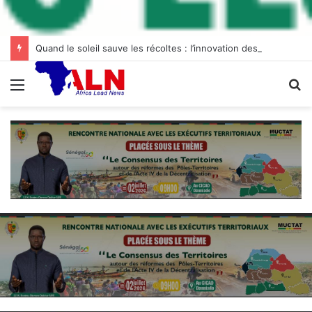
Quand le soleil sauve les récoltes : l’innovation des chambres froides solaires à Diogo
Menu
R