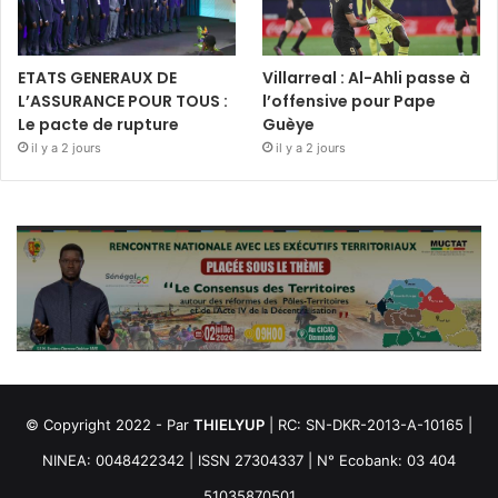
ETATS GENERAUX DE
Villarreal : Al-Ahli passe à
L’ASSURANCE POUR TOUS :
l’offensive pour Pape
Le pacte de rupture
Guèye
il y a 2 jours
il y a 2 jours
© Copyright 2022 - Par
THIELYUP
| RC: SN-DKR-2013-A-10165 |
NINEA: 0048422342 | ISSN 27304337 | N° Ecobank: 03 404
51035870501